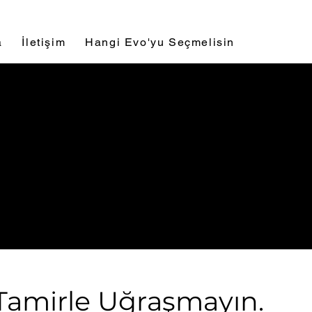
a
İletişim
Hangi Evo'yu Seçmelisin
e Tamirle Uğraşmayın.