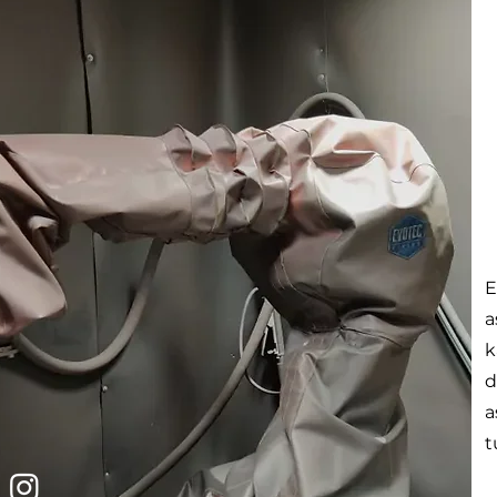
E
a
k
d
a
t