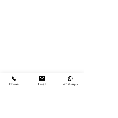
Phone
Email
WhatsApp
Bizimle İletişime Geçin
Adres
Dumlupınar Mah. . Emek SK. Özinal Sit. NO: 1C
Nilüfer / BURSA