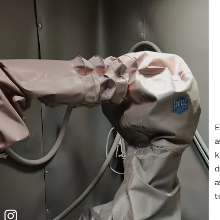
E
a
k
d
a
t