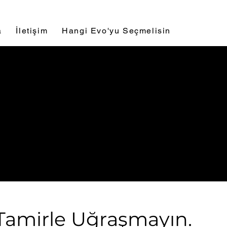
a
İletişim
Hangi Evo'yu Seçmelisin
e Tamirle Uğraşmayın.