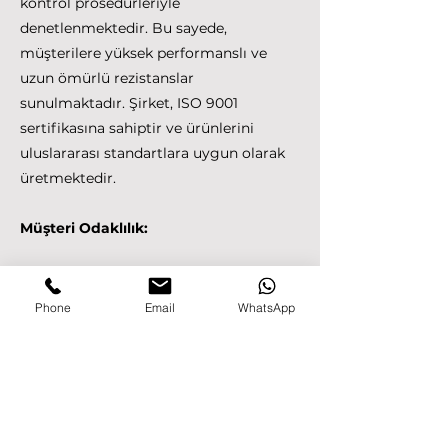
kontrol prosedürleriyle
denetlenmektedir. Bu sayede,
müşterilere yüksek performanslı ve
uzun ömürlü rezistanslar
sunulmaktadır. Şirket, ISO 9001
sertifikasına sahiptir ve ürünlerini
uluslararası standartlara uygun olarak
üretmektedir.
Müşteri Odaklılık:
PMSTEC Heating Solutions, müşteri
memnuniyetini en ön planda
Phone
Email
WhatsApp
tutmaktadır. Müşterilerin ihtiyaçlarını
anlamak ve onlara özel çözümler
sunmak için etkin bir iletişim ağına
sahiptir. Müşteri talepleri doğrultusunda
özelleştirilmiş ürünler üretebilmektedir.